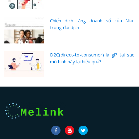
Chiến dịch tăng doanh số của Nike
trong đại dịch
D2C(direct-to-consumer) là gì? tại sao
mô hình này lại hiệu quả?