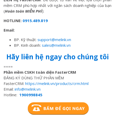
mềm CRM phù hợp nhất với ngân sách doanh nghiệp của bạn
(
Hoàn toàn MIỄN PHÍ
):
HOTLINE:
0915.489.819
Email:
BP. Kỹ thuật:
support@melink.vn
BP. Kinh doanh:
sales@melink.vn
Hãy liên hệ ngay cho chúng tôi
====
Phần mềm CSKH toàn diện FasterCRM
ĐĂNG KÝ DÙNG THỬ PHẦN MỀM
FasterCRM:
https://melink.vn/products/crm.html
Email:
info@melink.vn
Hotline:
1900998845