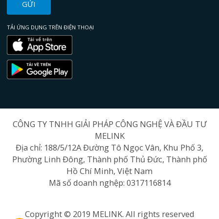
GỬI
TẢI ỨNG DỤNG TRÊN ĐIỆN THOẠI
CÔNG TY TNHH GIẢI PHÁP CÔNG NGHỆ VÀ ĐẦU TƯ
MELINK
Địa chỉ: 188/5/12A Đường Tô Ngọc Vân, Khu Phố 3,
Phường Linh Đông, Thành phố Thủ Đức, Thành phố
Hồ Chí Minh, Việt Nam
Mã số doanh nghệp: 0317116814
Copyright © 2019 MELINK. All rights reserved