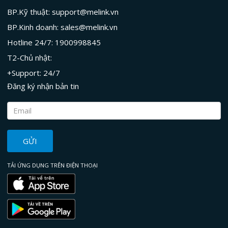
BP.Kỹ thuật: support@melink.vn
BP.Kinh doanh: sales@melink.vn
Hotline 24/7: 1900998845
T2-Chủ nhật:
+Support: 24/7
Đăng ký nhận bản tin
GỬI
TẢI ỨNG DỤNG TRÊN ĐIỆN THOẠI