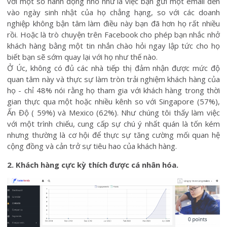
với một số hành động nhỏ như là việc bạn gửi một email đến
vào ngày sinh nhật của họ chẳng hạng, so với các doanh
nghiệp không bận tâm làm điều này bạn đã hơn họ rất nhiều
rồi. Hoặc là trò chuyện trên Facebook cho phép bạn nhắc nhở
khách hàng bằng một tin nhắn chào hỏi ngay lập tức cho họ
biết bạn sẽ sớm quay lại với họ như thế nào.
Ở Úc, không có đủ các nhà tiếp thị đảm nhận được mức độ
quan tâm này và thực sự làm tròn trải nghiệm khách hàng của
họ - chỉ 48% nói rằng họ tham gia với khách hàng trong thời
gian thực qua một hoặc nhiều kênh so với Singapore (57%),
Ấn Độ ( 59%) và Mexico (62%). Như chúng tôi thấy làm việc
với một trình chiếu, cung cấp sự chú ý nhất quán là tốn kém
nhưng thường là cơ hội để thực sự tăng cường mối quan hệ
cộng đồng và cản trở sự tiêu hao của khách hàng.
2. Khách hàng cực kỳ thích được cá nhân hóa.