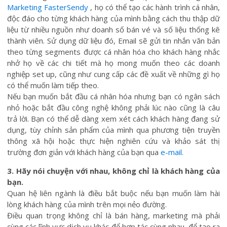
Marketing FasterSendy
, họ có thể tạo các hành trình cá nhân,
độc đáo cho từng khách hàng của mình bằng cách thu thập dữ
liệu từ nhiều nguồn như doanh số bán vé và số liệu thống kê
thành viên. Sử dụng dữ liệu đó, Email sẽ gửi tin nhắn văn bản
theo từng segments được cá nhân hóa cho khách hàng nhắc
nhở họ về các chi tiết mà họ mong muốn theo các doanh
nghiệp set up, cũng như cung cấp các đề xuất về những gì họ
có thể muốn làm tiếp theo.
Nếu bạn muốn bắt đầu cá nhân hóa nhưng bạn có ngân sách
nhỏ hoặc bắt đầu công nghệ không phải lúc nào cũng là câu
trả lời. Bạn có thể dễ dàng xem xét cách khách hàng đang sử
dụng, tùy chỉnh sản phẩm của mình qua phương tiện truyền
thông xã hội hoặc thực hiện nghiên cứu và khảo sát thị
trường đơn giản với khách hàng của bạn qua
e-mail.
3. Hãy nói chuyện với nhau, không chỉ là khách hàng của
bạn.
Quan hệ liên ngành là điều bắt buộc nếu bạn muốn làm hài
lòng khách hàng của mình trên mọi nẻo đường.
Điều quan trọng không chỉ là bán hàng, marketing mà phải
cùng các lĩnh vực dịch vụ khác để hợp tác cùng nhau, để tạo ra