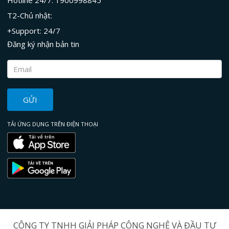
Hotline 24/7: 1900998845
T2-Chủ nhật:
+Support: 24/7
Đăng ký nhận bản tin
GỬI
TẢI ỨNG DỤNG TRÊN ĐIỆN THOẠI
CÔNG TY TNHH GIẢI PHÁP CÔNG NGHỆ VÀ ĐẦU TƯ